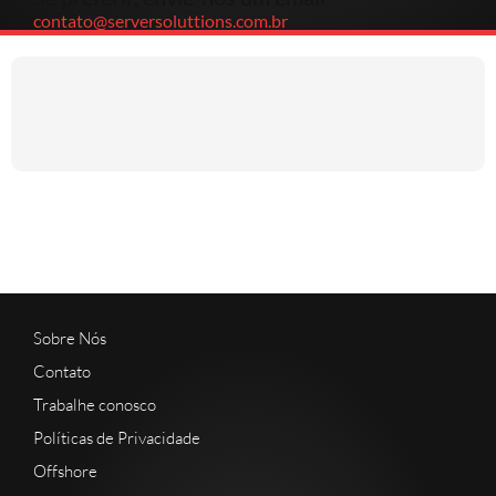
contato@serversoluttions.com.br
Sobre Nós
Contato
Trabalhe conosco
Políticas de Privacidade
Offshore